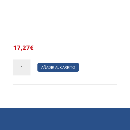
17,27
€
TARTA
AÑADIR AL CARRITO
CAROLINA
NATA
2000
2*1L
cantidad