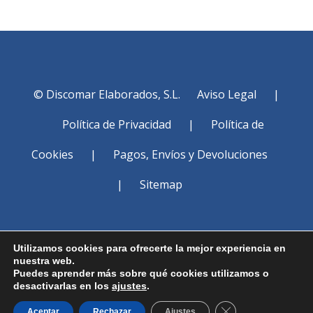
© Discomar Elaborados, S.L.
Aviso Legal
|
Política de Privacidad
|
Política de
Cookies
|
Pagos, Envíos y Devoluciones
|
Sitemap
Utilizamos cookies para ofrecerte la mejor experiencia en
nuestra web.
Puedes aprender más sobre qué cookies utilizamos o
desactivarlas en los
ajustes
.
Cerrar el banner d
Aceptar
Rechazar
Ajustes