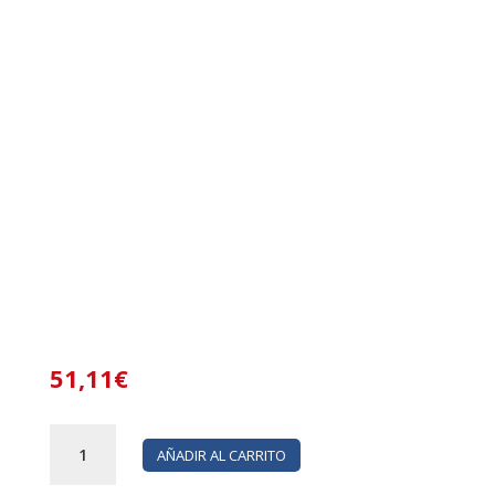
51,11
€
PIRULO
AÑADIR AL CARRITO
SANDIA
36UND.